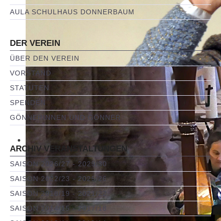
AULA SCHULHAUS DONNERBAUM
DER VEREIN
ÜBER DEN VEREIN
VORSTAND
STATUTEN
SPENDEN
GÖNNERINNEN UND GÖNNER
ARCHIV VERANSTALTUNGEN
SAISON 2026/27 - 2029/30
SAISON 2022/23 - 2025/26
SAISON 2018/19 - 2021/22
SAISON 2014/15 - 2017/18