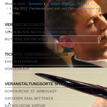
Aktuelle Seite:
Startseite
Saison 2010/11 - 2013/14
6. Mai 2012: Familienkonzert aob und Celloschülerinnen und
- schüler
VERANSTALTUNGEN
SENNEMUSIG NICOLAS SENN UND SEIN QUARTETT
MUTTENZ ENTDECKEN: DIGITALE DORFRUNDGÄNGE
TICKETS, VORVERKAUF, PREISE
EINTRITTSPREISE
VORVERKAUF
VERANSTALTUNGSORTE SITZPLAN
DORFKIRCHE ST. ARBOGAST
GROSSER SAAL MITTENZA
KATHOLISCHE KIRCHE