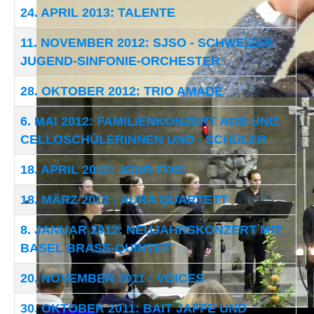
24. APRIL 2013: TALENTE
11. NOVEMBER 2012: SJSO - SCHWEIZER
JUGEND-SINFONIE-ORCHESTER
28. OKTOBER 2012: TRIO AMADÉ
6. MAI 2012: FAMILIENKONZERT AOB UND
CELLOSCHÜLERINNEN UND - SCHÜLER
18. APRIL 2012: JOUR FIXE
18. MÄRZ 2012 : AURA QUARTETT
8. JANUAR 2012: NEUJAHRSKONZERT MIT
BASEL BRASS-QUINTET
20. NOVEMBER 2011 : VOICES
30. OKTOBER 2011: BAIT JAFFE UND