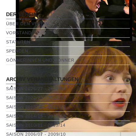
DER VEREIN
ÜBER DEN VEREIN
VORSTAND
STATUTEN
SPENDEN
GÖNNERINNEN UND GÖNNER
ARCHIV VERANSTALTUNGEN
SAISON 2026/27 - 2029/30
SAISON 2022/23 - 2025/26
SAISON 2018/19 - 2021/22
SAISON 2014/15 - 2017/18
SAISON 2010/11 - 2013/14
SAISON 2006/07 - 2009/10