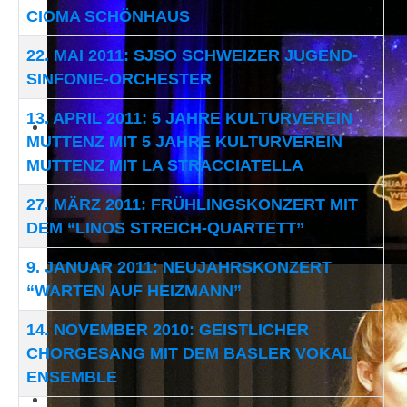
CIOMA SCHÖNHAUS
22. MAI 2011: SJSO SCHWEIZER JUGEND-
SINFONIE-ORCHESTER
13. APRIL 2011: 5 JAHRE KULTURVEREIN
MUTTENZ MIT 5 JAHRE KULTURVEREIN
MUTTENZ MIT LA STRACCIATELLA
27. MÄRZ 2011: FRÜHLINGSKONZERT MIT
DEM “LINOS STREICH-QUARTETT”
9. JANUAR 2011: NEUJAHRSKONZERT
“WARTEN AUF HEIZMANN”
14. NOVEMBER 2010: GEISTLICHER
CHORGESANG MIT DEM BASLER VOKAL
ENSEMBLE