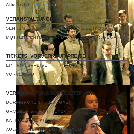
Aktuelle Seite:
Startseite
Saison 2010/11 - 2013/14
VERANSTALTUNGEN
SENNEMUSIG NICOLAS SENN UND SEIN QUARTETT
MUTTENZ ENTDECKEN: DIGITALE DORFRUNDGÄNGE
TICKETS, VORVERKAUF, PREISE
EINTRITTSPREISE
VORVERKAUF
VERANSTALTUNGSORTE SITZPLAN
DORFKIRCHE ST. ARBOGAST
GROSSER SAAL MITTENZA
KATHOLISCHE KIRCHE
AULA SCHULHAUS DONNERBAUM