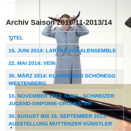
Archiv Saison 2010/11-2013/14
TITEL
Beiträge
15. JUNI 2014: LARYNX VOKALENSEMBLE
22. MAI 2014: VEIN
30. MÄRZ 2014: KLAVIERDUO SCHÖNEGG
WESTENBERG
10. NOVEMBER 2013: SJSO - SCHWEIZER
JUGEND-SINFONIE-ORCHESTER
30. AUGUST BIS 15. SEPTEMBER 2013:
AUSSTELLUNG MUTTENZER KÜNSTLER