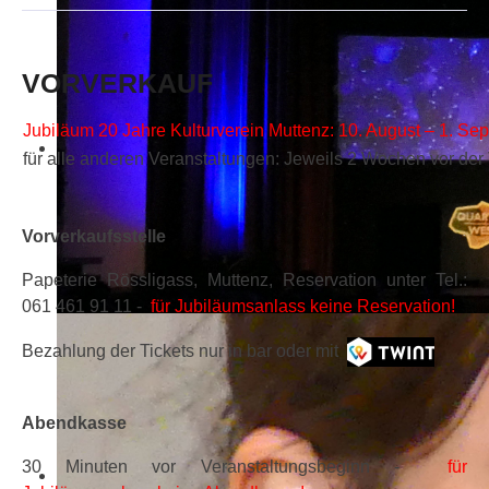
VORVERKAUF
Jubiläum 20 Jahre Kulturverein Muttenz:
10. August – 1. Se
für alle anderen Veranstaltungen: Jeweils 2 Wochen vor der
Vorverkaufsstelle
Papeterie Rössligass, Muttenz, Reservation unter Tel.:
061 461 91 11 -
für Jubiläumsanlass keine Reservation!
Bezahlung der Tickets nur in bar oder mit
Abendkasse
30 Minuten vor Veranstaltungsbeginn -
für