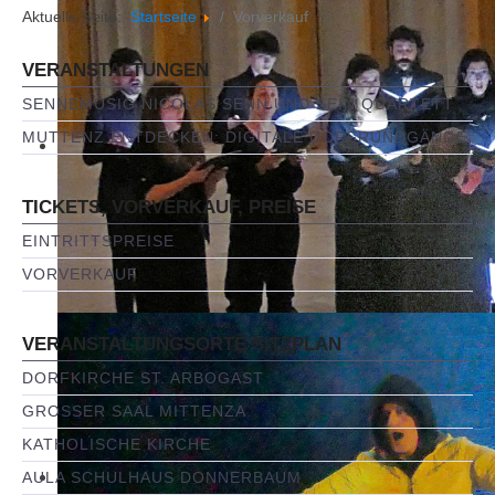
Aktuelle Seite:
Startseite
Vorverkauf
VERANSTALTUNGEN
SENNEMUSIG NICOLAS SENN UND SEIN QUARTETT
MUTTENZ ENTDECKEN: DIGITALE DORFRUNDGÄNGE
TICKETS, VORVERKAUF, PREISE
EINTRITTSPREISE
VORVERKAUF
VERANSTALTUNGSORTE SITZPLAN
DORFKIRCHE ST. ARBOGAST
GROSSER SAAL MITTENZA
KATHOLISCHE KIRCHE
AULA SCHULHAUS DONNERBAUM