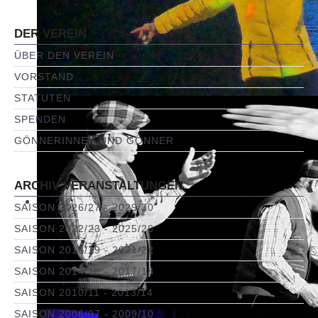
DER VEREIN
ÜBER DEN VEREIN
VORSTAND
STATUTEN
SPENDEN
GÖNNERINNEN UND GÖNNER
ARCHIV VERANSTALTUNGEN
SAISON 2026/27 - 2029/30
SAISON 2022/23 - 2025/26
SAISON 2018/19 - 2021/22
SAISON 2014/15 - 2017/18
SAISON 2010/11 - 2013/14
SAISON 2006/07 - 2009/10